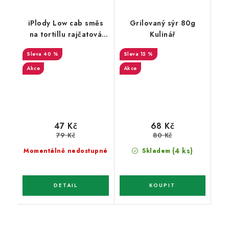
iPlody Low cab směs
Grilovaný sýr 80g
na tortillu rajčatová
Kulinář
125g
40 %
15 %
Akce
Akce
47 Kč
68 Kč
79 Kč
80 Kč
(4 ks)
Momentálně nedostupné
Skladem