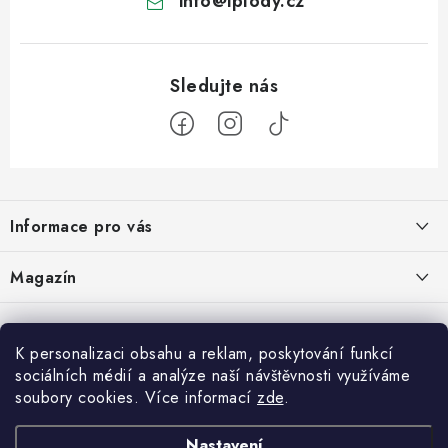
info
@
iplody.cz
Z
á
Informace pro vás
p
a
Doprava a platba
Magazín
t
Velkoobchod
í
Kombucha – osvěžující nápoj pro zdravé zažívání
30.6.2026
Kontakty
K personalizaci obsahu a reklam, poskytování funkcí
sociálních médií a analýze naší návštěvnosti využíváme
Nákupní košík
Reklamace a vrácení zboží
Konjak: Rostlina, která dala hubnutí a zdravému životnímu stylu nový
soubory cookies. Více informací
zde
.
rozměr
Obchodní podmínky
0
KS /
0 KČ
19.6.2026
Nastavení