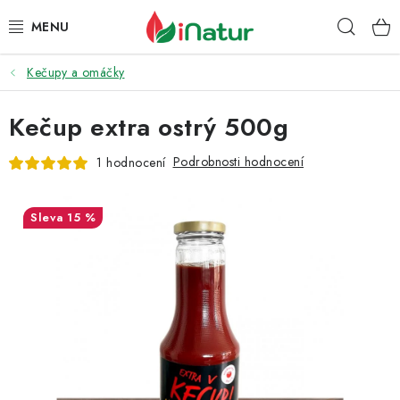
Přejít
Hleda
na
obsah
Kečupy a omáčky
POTRAVINY
Kečup extra ostrý 500g
OŘECHY A SUŠENÉ PLODY
Podrobnosti hodnocení
1 hodnocení
SNACKY
NÁPOJE
15 %
EKO DROGERIE A KOSMETIKA
VITAMÍNY
DOPRAVA A PLATBA