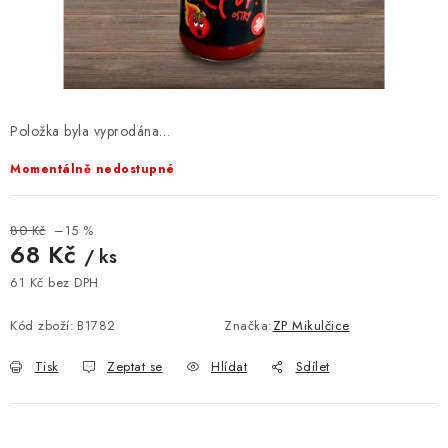
VELKOOBCHOD
KONTAKTY
ZNAČKY
Položka byla vyprodána…
Doprava a platba
Velkoobchod
Kontakty
Momentálně nedostupné
Reklamace a vrácení zboží
Obchodní podmínky
Podmínky ochrany osobních údajů
80 Kč
–15 %
68 Kč
/ ks
61 Kč bez DPH
Měrná cena:
Kód zboží:
B1782
Značka:
ZP Mikulčice
Tisk
Zeptat se
Hlídat
Sdílet